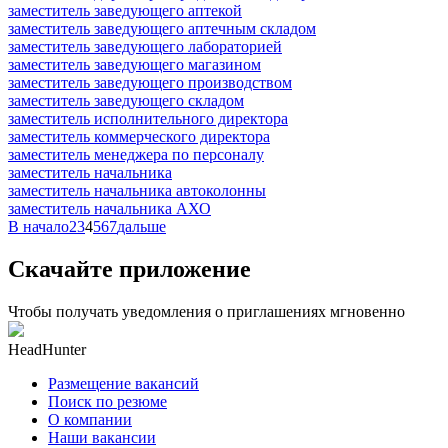
заместитель заведующего аптекой
заместитель заведующего аптечным складом
заместитель заведующего лабораторией
заместитель заведующего магазином
заместитель заведующего производством
заместитель заведующего складом
заместитель исполнительного директора
заместитель коммерческого директора
заместитель менеджера по персоналу
заместитель начальника
заместитель начальника автоколонны
заместитель начальника АХО
В начало
2
3
4
5
6
7
дальше
Скачайте приложение
Чтобы получать уведомления о приглашениях мгновенно
HeadHunter
Размещение вакансий
Поиск по резюме
О компании
Наши вакансии