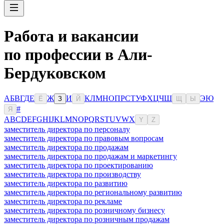
Работа и вакансии
по профессии в Али-
Бердуковском
А
Б
В
Г
Д
Е
Ж
И
К
Л
М
Н
О
П
Р
С
Т
У
Ф
Х
Ц
Ч
Ш
Э
Ю
Ё
З
Й
Щ
Ы
#
Я
A
B
C
D
E
F
G
H
I
J
K
L
M
N
O
P
Q
R
S
T
U
V
W
X
Y
Z
заместитель директора по персоналу
заместитель директора по правовым вопросам
заместитель директора по продажам
заместитель директора по продажам и маркетингу
заместитель директора по проектированию
заместитель директора по производству
заместитель директора по развитию
заместитель директора по региональному развитию
заместитель директора по рекламе
заместитель директора по розничному бизнесу
заместитель директора по розничным продажам