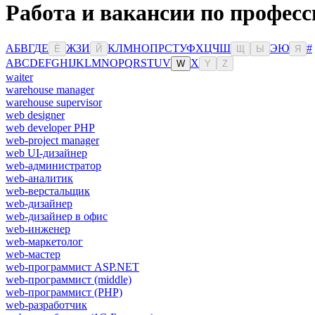
Работа и вакансии по профес
А
Б
В
Г
Д
Е
Ж
З
И
К
Л
М
Н
О
П
Р
С
Т
У
Ф
Х
Ц
Ч
Ш
Э
Ю
#
Ё
Й
Щ
Ы
Я
A
B
C
D
E
F
G
H
I
J
K
L
M
N
O
P
Q
R
S
T
U
V
X
W
Y
Z
waiter
warehouse manager
warehouse supervisor
web designer
web developer PHP
web-project manager
web UI-дизайнер
web-администратор
web-аналитик
web-верстальщик
web-дизайнер
web-дизайнер в офис
web-инженер
web-маркетолог
web-мастер
web-программист ASP.NET
web-программист (middle)
web-программист (PHP)
web-разработчик