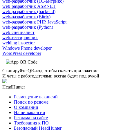
web-разработчик (1С-Битрикс)
web-разработчик ASP.NET
web-разработчик (backend)
web-разработчик (Bitrix)
web-разработчик PHP, JavaScript
web-разработчик (Python)
web-специалист
web-тестировщик
welding inspector
Windows Phone developer
WordPress developer
Сканируйте QR-код, чтобы скачать приложение
И чаты с работодателями всегда будут под рукой
HeadHunter
Размещение вакансий
Поиск по резюме
О компании
Наши вакансии
Реклама на сайте
Требования к ПО
Безопасный HeadHunter