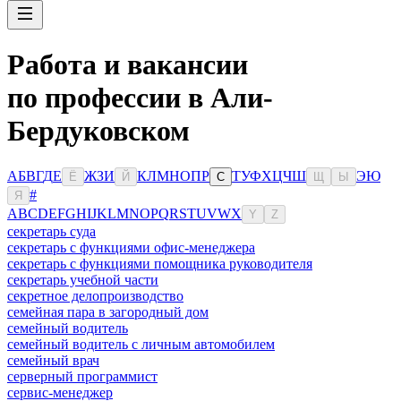
Работа и вакансии
по профессии в Али-
Бердуковском
А
Б
В
Г
Д
Е
Ж
З
И
К
Л
М
Н
О
П
Р
Т
У
Ф
Х
Ц
Ч
Ш
Э
Ю
Ё
Й
С
Щ
Ы
#
Я
A
B
C
D
E
F
G
H
I
J
K
L
M
N
O
P
Q
R
S
T
U
V
W
X
Y
Z
секретарь суда
секретарь с функциями офис-менеджера
секретарь с функциями помощника руководителя
секретарь учебной части
секретное делопроизводство
семейная пара в загородный дом
семейный водитель
семейный водитель с личным автомобилем
семейный врач
серверный программист
сервис-менеджер