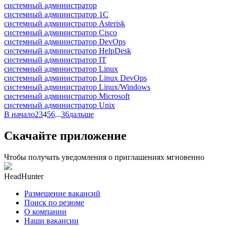
системный администратор
системный администратор 1С
системный администратор Asterisk
системный администратор Cisco
системный администратор DevOps
системный администратор HelpDesk
системный администратор IT
системный администратор Linux
системный администратор Linux DevOps
системный администратор Linux/Windows
системный администратор Microsoft
системный администратор Unix
В начало
2
3
4
5
6
...
36
дальше
Скачайте приложение
Чтобы получать уведомления о приглашениях мгновенно
HeadHunter
Размещение вакансий
Поиск по резюме
О компании
Наши вакансии