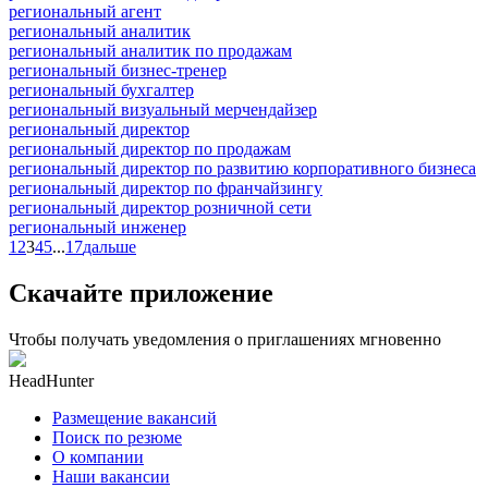
региональный агент
региональный аналитик
региональный аналитик по продажам
региональный бизнес-тренер
региональный бухгалтер
региональный визуальный мерчендайзер
региональный директор
региональный директор по продажам
региональный директор по развитию корпоративного бизнеса
региональный директор по франчайзингу
региональный директор розничной сети
региональный инженер
1
2
3
4
5
...
17
дальше
Скачайте приложение
Чтобы получать уведомления о приглашениях мгновенно
HeadHunter
Размещение вакансий
Поиск по резюме
О компании
Наши вакансии