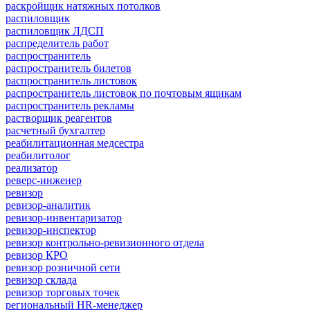
раскройщик натяжных потолков
распиловщик
распиловщик ЛДСП
распределитель работ
распространитель
распространитель билетов
распространитель листовок
распространитель листовок по почтовым ящикам
распространитель рекламы
растворщик реагентов
расчетный бухгалтер
реабилитационная медсестра
реабилитолог
реализатор
реверс-инженер
ревизор
ревизор-аналитик
ревизор-инвентаризатор
ревизор-инспектор
ревизор контрольно-ревизионного отдела
ревизор КРО
ревизор розничной сети
ревизор склада
ревизор торговых точек
региональный HR-менеджер