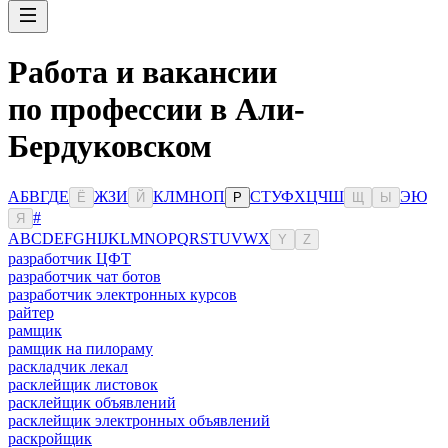
Работа и вакансии
по профессии в Али-
Бердуковском
А
Б
В
Г
Д
Е
Ж
З
И
К
Л
М
Н
О
П
С
Т
У
Ф
Х
Ц
Ч
Ш
Э
Ю
Ё
Й
Р
Щ
Ы
#
Я
A
B
C
D
E
F
G
H
I
J
K
L
M
N
O
P
Q
R
S
T
U
V
W
X
Y
Z
разработчик ЦФТ
разработчик чат ботов
разработчик электронных курсов
райтер
рамщик
рамщик на пилораму
раскладчик лекал
расклейщик листовок
расклейщик объявлений
расклейщик электронных объявлений
раскройщик