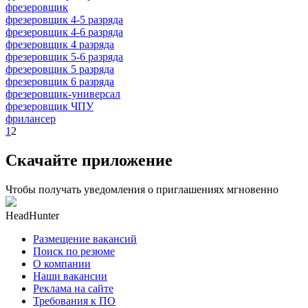
фрезеровщик
фрезеровщик 4-5 разряда
фрезеровщик 4-6 разряда
фрезеровщик 4 разряда
фрезеровщик 5-6 разряда
фрезеровщик 5 разряда
фрезеровщик 6 разряда
фрезеровщик-универсал
фрезеровщик ЧПУ
фрилансер
1
2
Скачайте приложение
Чтобы получать уведомления о приглашениях мгновенно
HeadHunter
Размещение вакансий
Поиск по резюме
О компании
Наши вакансии
Реклама на сайте
Требования к ПО