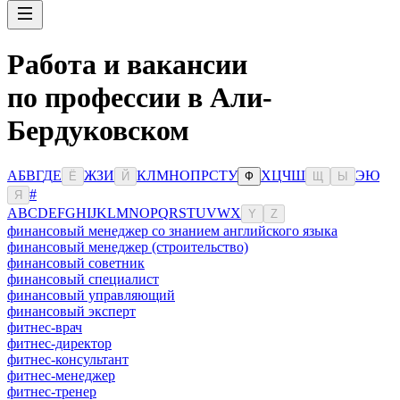
Работа и вакансии
по профессии в Али-
Бердуковском
А
Б
В
Г
Д
Е
Ж
З
И
К
Л
М
Н
О
П
Р
С
Т
У
Х
Ц
Ч
Ш
Э
Ю
Ё
Й
Ф
Щ
Ы
#
Я
A
B
C
D
E
F
G
H
I
J
K
L
M
N
O
P
Q
R
S
T
U
V
W
X
Y
Z
финансовый менеджер со знанием английского языка
финансовый менеджер (строительство)
финансовый советник
финансовый специалист
финансовый управляющий
финансовый эксперт
фитнес-врач
фитнес-директор
фитнес-консультант
фитнес-менеджер
фитнес-тренер