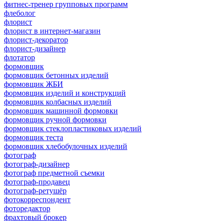
фитнес-тренер групповых программ
флеболог
флорист
флорист в интернет-магазин
флорист-декоратор
флорист-дизайнер
флотатор
формовщик
формовщик бетонных изделий
формовщик ЖБИ
формовщик изделий и конструкций
формовщик колбасных изделий
формовщик машинной формовки
формовщик ручной формовки
формовщик стеклопластиковых изделий
формовщик теста
формовщик хлебобулочных изделий
фотограф
фотограф-дизайнер
фотограф предметной съемки
фотограф-продавец
фотограф-ретушёр
фотокорреспондент
фоторедактор
фрахтовый брокер