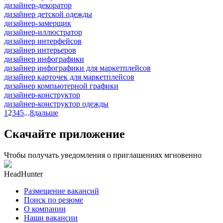
дизайнер-декоратор
дизайнер детской одежды
дизайнер-замерщик
дизайнер-иллюстратор
дизайнер интерфейсов
дизайнер интерьеров
дизайнер инфографики
дизайнер инфографики для маркетплейсов
дизайнер карточек для маркетплейсов
дизайнер компьютерной графики
дизайнер-конструктор
дизайнер-конструктор одежды
1
2
3
4
5
...
8
дальше
Скачайте приложение
Чтобы получать уведомления о приглашениях мгновенно
HeadHunter
Размещение вакансий
Поиск по резюме
О компании
Наши вакансии