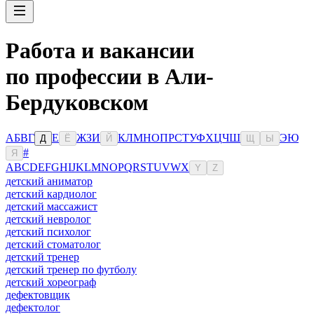
Работа и вакансии
по профессии в Али-
Бердуковском
А
Б
В
Г
Е
Ж
З
И
К
Л
М
Н
О
П
Р
С
Т
У
Ф
Х
Ц
Ч
Ш
Э
Ю
Д
Ё
Й
Щ
Ы
#
Я
A
B
C
D
E
F
G
H
I
J
K
L
M
N
O
P
Q
R
S
T
U
V
W
X
Y
Z
детский аниматор
детский кардиолог
детский массажист
детский невролог
детский психолог
детский стоматолог
детский тренер
детский тренер по футболу
детский хореограф
дефектовщик
дефектолог