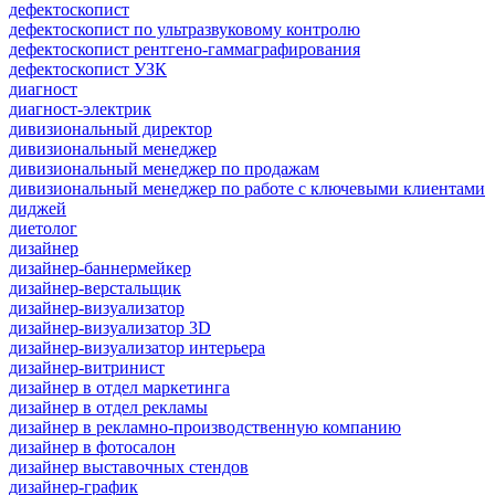
дефектоскопист
дефектоскопист по ультразвуковому контролю
дефектоскопист рентгено-гаммаграфирования
дефектоскопист УЗК
диагност
диагност-электрик
дивизиональный директор
дивизиональный менеджер
дивизиональный менеджер по продажам
дивизиональный менеджер по работе с ключевыми клиентами
диджей
диетолог
дизайнер
дизайнер-баннермейкер
дизайнер-верстальщик
дизайнер-визуализатор
дизайнер-визуализатор 3D
дизайнер-визуализатор интерьера
дизайнер-витринист
дизайнер в отдел маркетинга
дизайнер в отдел рекламы
дизайнер в рекламно-производственную компанию
дизайнер в фотосалон
дизайнер выставочных стендов
дизайнер-график