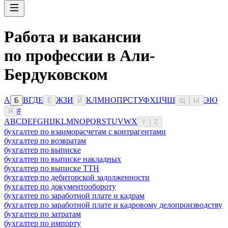
Работа и вакансии
по профессии в Али-
Бердуковском
А
В
Г
Д
Е
Ж
З
И
К
Л
М
Н
О
П
Р
С
Т
У
Ф
Х
Ц
Ч
Ш
Э
Ю
Б
Ё
Й
Щ
Ы
#
Я
A
B
C
D
E
F
G
H
I
J
K
L
M
N
O
P
Q
R
S
T
U
V
W
X
Y
Z
бухгалтер по взаиморасчетам с контрагентами
бухгалтер по возвратам
бухгалтер по выписке
бухгалтер по выписке накладных
бухгалтер по выписке ТТН
бухгалтер по дебиторской задолженности
бухгалтер по документообороту
бухгалтер по заработной плате и кадрам
бухгалтер по заработной плате и кадровому делопроизводству
бухгалтер по затратам
бухгалтер по импорту