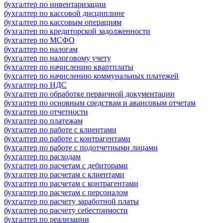
бухгалтер по инвентаризации
бухгалтер по кассовой дисциплине
бухгалтер по кассовым операциям
бухгалтер по кредиторской задолженности
бухгалтер по МСФО
бухгалтер по налогам
бухгалтер по налоговому учету
бухгалтер по начислению квартплаты
бухгалтер по начислению коммунальных платежей
бухгалтер по НДС
бухгалтер по обработке первичной документации
бухгалтер по основным средствам и авансовым отчетам
бухгалтер по отчетности
бухгалтер по платежам
бухгалтер по работе с клиентами
бухгалтер по работе с контрагентами
бухгалтер по работе с подотчетными лицами
бухгалтер по расходам
бухгалтер по расчетам с дебиторами
бухгалтер по расчетам с клиентами
бухгалтер по расчетам с контрагентами
бухгалтер по расчетам с персоналом
бухгалтер по расчету заработной платы
бухгалтер по расчету себестоимости
бухгалтер по реализации