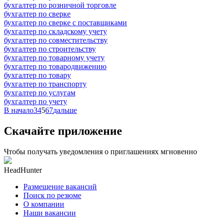
бухгалтер по розничной торговле
бухгалтер по сверке
бухгалтер по сверке с поставщиками
бухгалтер по складскому учету
бухгалтер по совместительству
бухгалтер по строительству
бухгалтер по товарному учету
бухгалтер по товародвижению
бухгалтер по товару
бухгалтер по транспорту
бухгалтер по услугам
бухгалтер по учету
В начало
3
4
5
6
7
дальше
Скачайте приложение
Чтобы получать уведомления о приглашениях мгновенно
HeadHunter
Размещение вакансий
Поиск по резюме
О компании
Наши вакансии