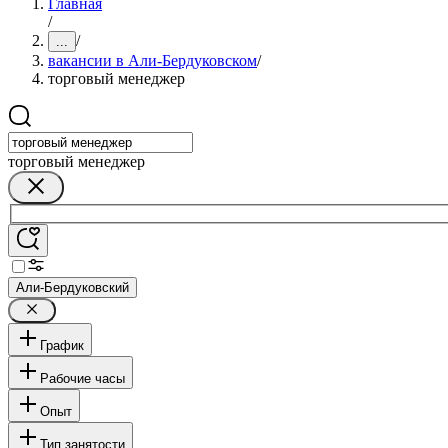
Главная
/
/
...
вакансии в Али-Бердуковском
/
торговый менеджер
торговый менеджер
Али-Бердуковский
График
Рабочие часы
Опыт
Тип занятости