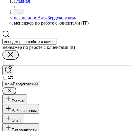
Главная
/
/
...
вакансии в Али-Бердуковском
/
менеджер по работе с клиентами (IT)
менеджер по работе с клиентами (it)
Али-Бердуковский
График
Рабочие часы
Опыт
Тип занятости