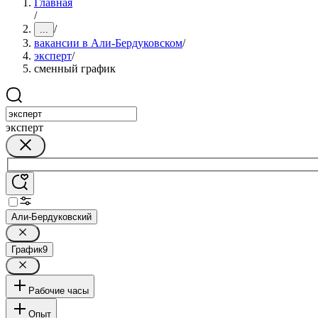
Главная
/
/
...
вакансии в Али-Бердуковском
/
эксперт
/
сменный график
эксперт
Али-Бердуковский
График
9
Рабочие часы
Опыт