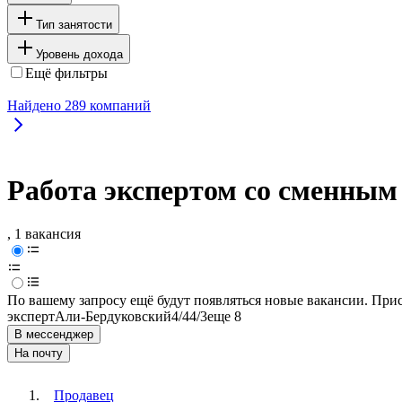
Тип занятости
Уровень дохода
Ещё фильтры
Найдено
289
компаний
Работа экспертом со сменным
, 1 вакансия
По вашему запросу ещё будут появляться новые вакансии. При
эксперт
Али-Бердуковский
4/4
4/3
еще 8
В мессенджер
На почту
Продавец