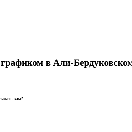
 графиком в Али-Бердуковско
сылать вам?