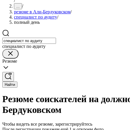
/
/
...
резюме в Али-Бердуковском
/
специалист по аудиту
/
полный день
специалист по аудиту
Резюме
Найти
Резюме соискателей на должно
Бердуковском
Чтобы видеть все резюме, зарегистрируйтесь
После регистрации покажем ещё 1 и откроем фото