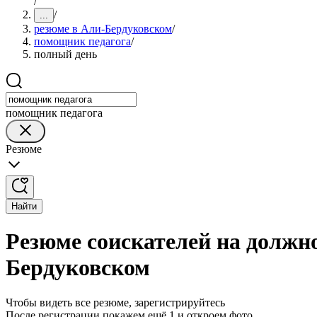
/
/
...
резюме в Али-Бердуковском
/
помощник педагога
/
полный день
помощник педагога
Резюме
Найти
Резюме соискателей на должн
Бердуковском
Чтобы видеть все резюме, зарегистрируйтесь
После регистрации покажем ещё 1 и откроем фото