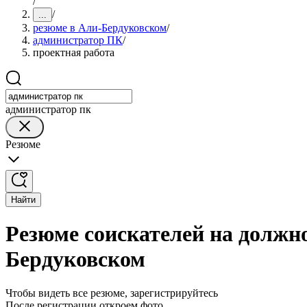
/
/
...
резюме в Али-Бердуковском
/
администратор ПК
/
проектная работа
администратор пк
Резюме
Найти
Резюме соискателей на должн
Бердуковском
Чтобы видеть все резюме, зарегистрируйтесь
После регистрации откроем фото