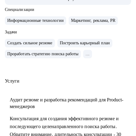
• Управляла портфелем из 30 продуктов.
• Помогаю стартапам.
Специализации
Информационные технологии
Маркетинг, реклама, PR
С чем помогу:
• Проверить ваши скиллы и разработать план роста.
Задачи
• Подготовить к собеседованиям, тестовым и самой работе.
Создать сильное резюме
Построить карьерный план
• Найти ваши точки роста и оптимальное применение
Проработать стратегию поиска работы
...
ваших текущих скиллов.
• Построить или доработать стратегию продукта.
• Понять, что делать дальше, если появилась идея продукта
• Найти зону кратного роста для вашего продукта, помочь
Услуги
посчитать рынок.
• Определить слабые места и минимизировать риски
Аудит резюме и разработка рекомендаций для Product-
вашего продукта и бизнеса
менеджеров
Консультация для создания эффективного резюме и
Кому могу помочь:
последующего целенаправленного поиска работы.
• Начинающим карьеру продакта.
Обратите внимание, длительность консультации - 30
• Профессионалам из смежных отраслей (маркетинг,