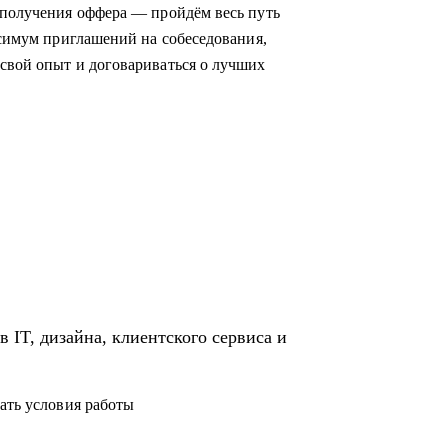
;
 получения оффера — пройдём весь путь
ксимум приглашений на собеседования,
свой опыт и договариваться о лучших
никами.
иентском сервисе и продажах;
и в IT и Digital или клиентском сервисе и
 IT, дизайна, клиентского сервиса и
ать условия работы