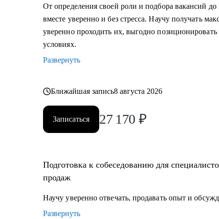
• Узнать, как попасть в ТОП компанию и расти в ней
От определения своей роли и подбора вакансий до
• Составить индивидуальный план развития;
вместе уверенно и без стресса. Научу получать ма
• Узнать, как договариваться о повышении зарплаты;
уверенно проходить их, выгодно позиционировать 
• Начать управлять процессами, проектами и сотруд
условиях.
Развернуть
Кому могу помочь:
• Тем, кто хочет начать карьеру в IT и Digital или кл
• Тем, у кого уже есть опыт, но кто хочет быстро раст
Ближайшая запись
8 августа 2026
продажах;
27 170
₽
Записаться
Подготовка к собеседованию для специалистов
продаж
Научу уверенно отвечать, продавать опыт и обсужд
Развернуть