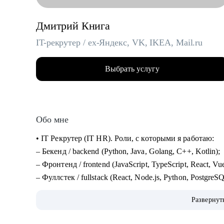
Дмитрий Книга
IT-рекрутер / ex-Яндекс, VK, IKEA, Mail.ru
Выбрать услугу
Обо мне
• IT Рекрутер (IT HR). Роли, с которыми я работаю:
– Бекенд / backend (Python, Java, Golang, C++, Kotlin);
– Фронтенд / frontend (JavaScript, TypeScript, React, Vu
– Фуллстек / fullstack (React, Node.js, Python, Postgre
– Мобильная разработка (iOS и Android: Swift, Kotlin, 
Развернут
– QA / Тестирование (Manual и Automation: Java, Pytho
– DevOps, SRE, Embedded, Linux, облака: AWS, GCP, 