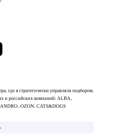
ра, где я стратегически управляла подбором,
ых и российских компаний: ALBA,
SANDRO, OZON, CATS&DOGS
чная торговля, Продажи, Логистика,
ь
алтерия и Финансы, Отели / Рестораны /