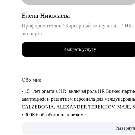
Елена Николаева
Профориентолог / Карьерный консультант / HR-
эксперт /
Выбрать услугу
Обо мне
• 15+ лет опыта в HR, включая роль HR Бизнес-партне
адаптацией и развитием персонала для международн
CALZEDONIA, ALEXANDER TEREKHOV, MAJE, 
• 300К+ обработанных резюме
• 5К+ трудоустроенных специалистов в сферах: Розни
Развернут
Закупки, Склад, E-Commerce, Производство, HR, Бухг