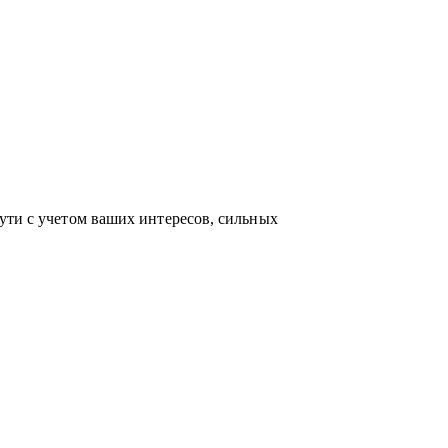
по актуальным HR-технологиям и
ейсами и аналитикой в сфере карьерного
ость приносит не только финансовый
 между «работой» и «делом по душе»
ути с учетом ваших интересов, сильных