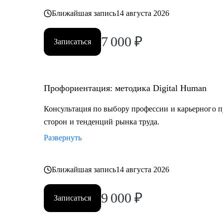
Постоянно повышаю квалификацию через тренинги 
Ближайшая запись
14 августа 2026
профориентации
7 000
₽
Записаться
Веду профильный канал, где делюсь практическими к
развития
Профориентация: методика Digital Human
Моя миссия — привести вас туда, где ваша деятельн
результат, но и личное удовлетворение, стирая грань
Консультация по выбору профессии и карьерного п
сторон и тенденций рынка труда.
Развернуть
Ближайшая запись
14 августа 2026
9 000
₽
Записаться