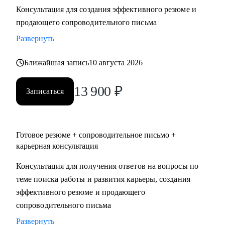
Консультация для создания эффективного резюме и
• Два высших образования - Менеджмент и Стратегическое
продающего сопроводительного письма
управление персоналом. Дополнительное образование в
сфере коучинга и карьерного консультирования.
Развернуть
Ближайшая запись
10 августа 2026
С чем помогу:
• Нет приглашений на интервью - разберем, почему рынок
13 900
₽
не видит вашу ценность, и исправим.
Записаться
• Не знаете, как выгодно представить опыт - соберем
профессиональную идентичность и упакуем опыт так,
чтобы HR заметил.
Готовое резюме + сопроводительное письмо +
• Перерыв в работе, разнородный бэкграунд (нелинейный
карьерная консультация
опыт), сложное увольнение - найдем логичную линию,
Консультация для получения ответов на вопросы по
которая закроет вопросы нанимающей стороны.
теме поиска работы и развития карьеры, создания
• Карьерный переход или выход на новый уровень дохода -
эффективного резюме и продающего
выстроим стратегию с конкретными шагами.
сопроводительного письма
• Готовитесь к важному интервью - отработаем ответы и
подсветим сильные стороны.
Развернуть