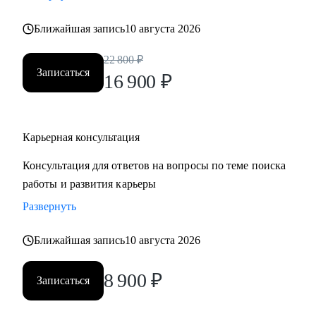
• Хотите понять рынок и своё место в нем - разберем
Ближайшая запись
10 августа 2026
тренды и ваше позиционирование.
• Хотите начать управлять своей карьерой, а не пассивно
22 800
₽
плыть по течению, но не знаете с чего начать ;)
Записаться
16 900
₽
Делаю качественный продукт за счет индивидуального
подхода и максимального погружения в запрос клиента,
Карьерная консультация
глубокой экспертизы и использования в работе различных
подходов и инструментов.
Консультация для ответов на вопросы по теме поиска
работы и развития карьеры
Развернуть
Ближайшая запись
10 августа 2026
8 900
₽
Записаться