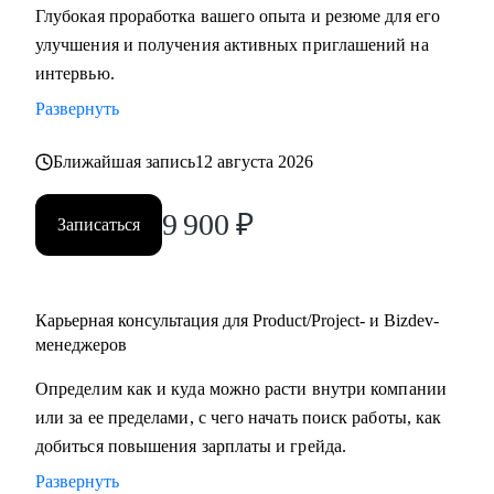
Глубокая проработка вашего опыта и резюме для его
улучшения и получения активных приглашений на
С чем помогу:
интервью.
• Создать качественное резюме «с нуля» или
Развернуть
скорректировать имеющееся с учетом карьерных целей.
• Узнать, как попасть в ТОП-компанию.
Ближайшая запись
12 августа 2026
• Подготовиться к интервью, грамотно презентовать опыт
и сформулировать ответы на сложные
9 900
₽
Записаться
вопросы.
• Сделать ревью ваших текущих навыков и наметить
стратегию карьерного развития в роли Project
manager-a.
Карьерная консультация для Product/Project- и Bizdev-
• Продактам от junior до lead расскажу, как улучшать
менеджеров
процессы и эффективно работать над
Определим как и куда можно расти внутри компании
продуктом.
или за ее пределами, с чего начать поиск работы, как
добиться повышения зарплаты и грейда.
Кому могу помочь:
Развернуть
• Тем, кто хочет войти в IT и начать строить карьеру с нуля,