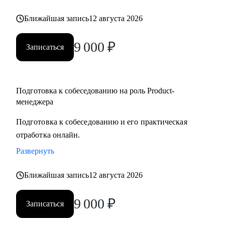
но не знает с чего начать
Ближайшая запись
12 августа 2026
• Для уже опытных специалистов в сфере Project/Product- и
Bizdev-менеджеров, которые хотят расти
9 000
₽
Записаться
Подготовка к собеседованию на роль Product-
менеджера
Подготовка к собеседованию и его практическая
отработка онлайн.
Развернуть
Ближайшая запись
12 августа 2026
9 000
₽
Записаться