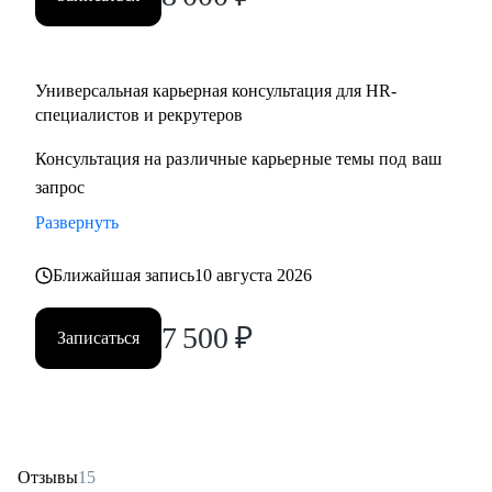
Partner;
• HR менеджерам, которые чувствуют «потолок» и хотят
выйти на новый уровень роли.
Универсальная карьерная консультация для HR-
специалистов и рекрутеров
Консультация на различные карьерные темы под ваш
запрос
Развернуть
Ближайшая запись
10 августа 2026
7 500
₽
Записаться
Отзывы
15