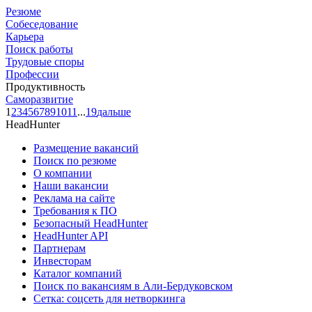
Резюме
Собеседование
Карьера
Поиск работы
Трудовые споры
Профессии
Продуктивность
Саморазвитие
1
2
3
4
5
6
7
8
9
10
11
...
19
дальше
HeadHunter
Размещение вакансий
Поиск по резюме
О компании
Наши вакансии
Реклама на сайте
Требования к ПО
Безопасный HeadHunter
HeadHunter API
Партнерам
Инвесторам
Каталог компаний
Поиск по вакансиям в Али-Бердуковском
Сетка: соцсеть для нетворкинга