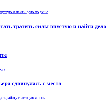
стать тратить силы впустую и найти дел
оте
ьера сдвинулась с места