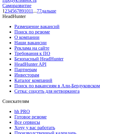
Продуктивность
Саморазвитие
1
2
3
4
5
6
7
8
9
10
11
...
77
дальше
HeadHunter
Размещение вакансий
Поиск по резюме
О компании
Наши вакансии
Реклама на сайте
Требования к ПО
Безопасный HeadHunter
HeadHunter API
Партнерам
Инвесторам
Каталог компаний
Поиск по вакансиям в Али-Бердуковском
Сетка: соцсеть для нетворкинга
Соискателям
hh PRO
Готовое резюме
Все сервисы
Хочу у вас работать
Производственный календарь