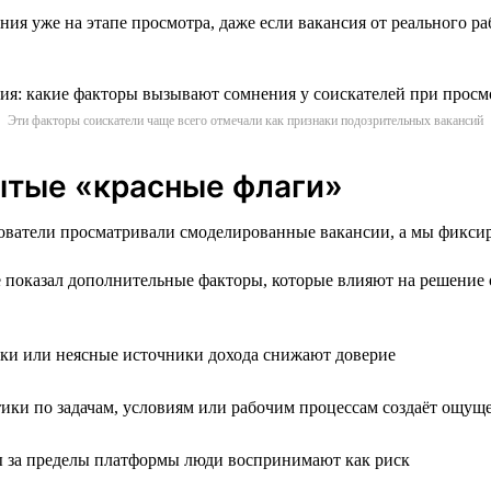
ия уже на этапе просмотра, даже если вакансия от реального р
Эти факторы соискатели чаще всего отмечали как признаки подозрительных вакансий
ытые «красные флаги»
зователи просматривали смоделированные вакансии, а мы фикси
 показал дополнительные факторы, которые влияют на решение о
и или неясные источники дохода снижают доверие
ики по задачам, условиям или рабочим процессам создаёт ощу
 за пределы платформы люди воспринимают как риск