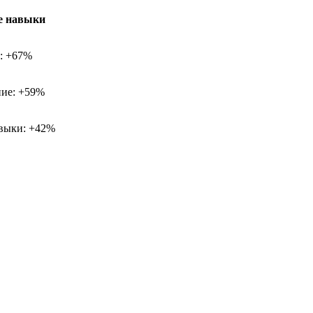
е навыки
х: +67%
ие: +59%
выки: +42%