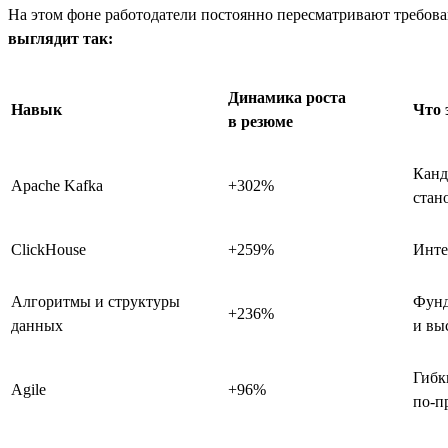
На этом фоне работодатели постоянно пересматривают требова
выглядит так:
Динамика роста
Навык
Что 
в резюме
Канд
Apache Kafka
+302%
стан
ClickHouse
+259%
Инте
Алгоритмы и структуры
Фунд
+236%
данных
и вы
Гибк
Agile
+96%
по-п