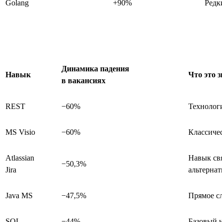
Golang
+90%
Редк
Динамика падения
Навык
Что это 
в вакансиях
REST
−60%
Технологи
MS Visio
−60%
Классиче
Atlassian
Навык свя
−50,3%
Jira
альтерна
Java MS
−47,5%
Прямое сл
SQL
−44%
Базовый н