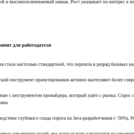
ий и высокооплачиваемый навык. Рост указывает на интерес к 
значит для работодателя
я стала настолько стандартной, что перешла в разряд базовых н
ский инструмент проектирования активно вытесняют более сов
зан с инструментом провайдера, который ушёл с рынка. Спрос 
тивы
едствие глубокого спада спроса на Java-разработчиков (−56%). 
авык для многих ролей, его ждут от всех кандидатов по умолч