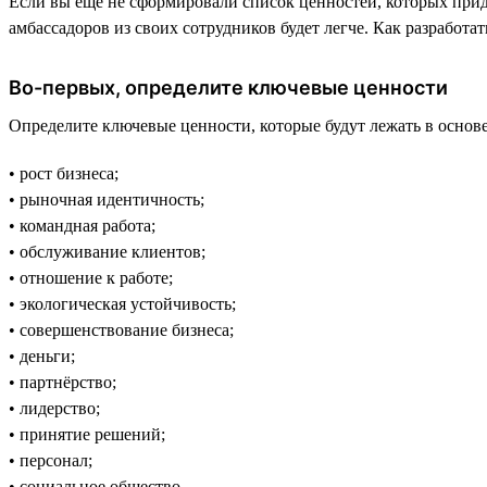
Если вы ещё не сформировали список ценностей, которых прид
амбассадоров из своих сотрудников будет легче. Как разработа
Во-первых, определите ключевые ценности
Определите ключевые ценности, которые будут лежать в основе
• рост бизнеса;
• рыночная идентичность;
• командная работа;
• обслуживание клиентов;
• отношение к работе;
• экологическая устойчивость;
• совершенствование бизнеса;
• деньги;
• партнёрство;
• лидерство;
• принятие решений;
• персонал;
• социальное общество.