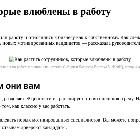
торые влюблены в работу
 работу и относились к бизнесу как к собственному. Как сдела
ть новых мотивированных кандидатов — рассказала руководител
вления по работе с розничными сетями Сибири и Дальнего Востока NielsenIQ, автор и
м они вам
 разделяет её ценности и транслирует это во внешнюю среду. Н
ом, как классно у вас работать.
ривлекать новых мотивированных специалистов. Вы можете попро
м отзывам доверяют кандидаты.