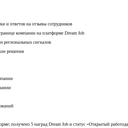
ки и ответов на отзывы сотрудников
странице компании на платформе Dream Job
 и региональных сигналов
ские решения
мпании
мпании
дований
орме; получено 5 наград Dream Job и статус «Открытый работод