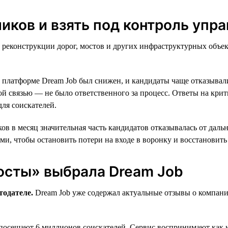
ликов и взять под контроль упр
 реконструкции дорог, мостов и других инфраструктурных объек
а платформе Dream Job был снижен, и кандидаты чаще отказывал
ой связью — не было ответственного за процесс. Ответы на кри
ля соискателей.
ов в месяц значительная часть кандидатов отказывалась от даль
и, чтобы остановить потери на входе в воронку и восстановить 
осты» выбрала Dream Job
тодателе.
Dream Job уже содержал актуальные отзывы о компании
осещают 6 миллионов соискателей. Сервис воспринимают как не