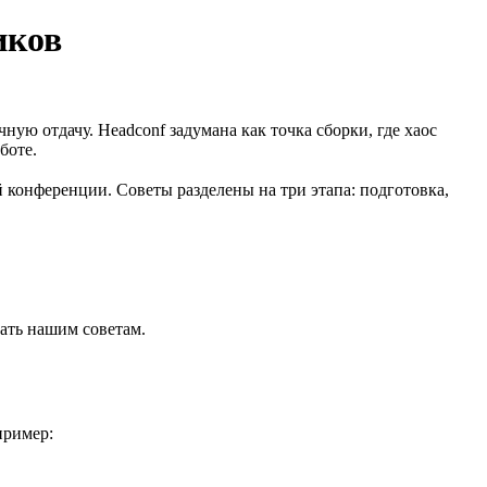
иков
ю отдачу. Headсonf задумана как точка сборки, где хаос
боте.
конференции. Советы разделены на три этапа: подготовка,
вать нашим советам.
пример: