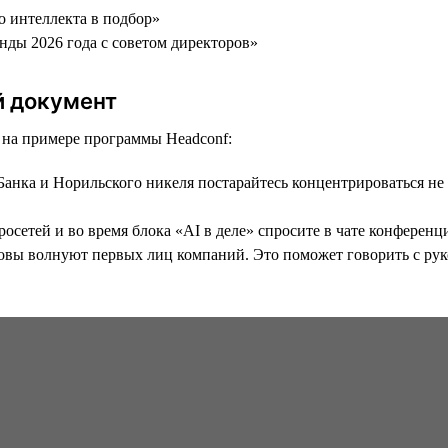
о интеллекта в подбор»
енды 2026 года с советом директоров»
й документ
ь на примере программы Headсonf:
анка и Норильского никеля постарайтесь концентрироваться не 
етей и во время блока «AI в деле» спросите в чате конференци
ызовы волнуют первых лиц компаний. Это поможет говорить с ру