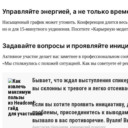
Управляйте энергией, а не только вре
Насыщенный график может утомить. Конференция длится весь д
но и для 15-минутного уединения. Посетите «Карьерную медита
Задавайте вопросы и проявляйте иниц
Активное участие делает вас заметнее в профессиональном соо
«Мы столкнулись с похожей ситуацией. Как вы советуете её р
Бывает, что ждал выступления спикера
вы склонны к тревоге и легко отсеив
Если вы хотите проявить инициативу,
проблемы, присоединитесь к выводам,
вызвало в вас противоречие. Вуаля! 
Анастасия Шершнева, клинический психолог