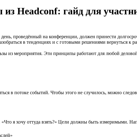
 из Headсonf: гайд для участн
ень, проведённый на конференции, должен принести долгосрочну
азобраться в тенденциях и с готовыми решениями вернуться к ра
зы из мероприятия. Эти принципы работают для любой деловой 
яться в потоке событий. Чтобы этого не случилось, можно следо
: «Что я хочу оттуда взять?» Цели должны быть измеримыми. На
аслей»