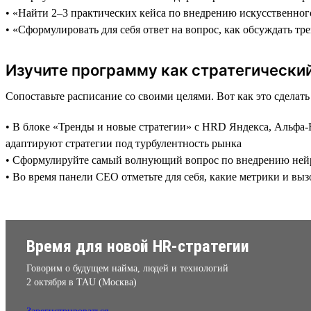
• «Найти 2–3 практических кейса по внедрению искусственног
• «Сформулировать для себя ответ на вопрос, как обсуждать тр
Изучите программу как стратегически
Сопоставьте расписание со своими целями. Вот как это сделат
• В блоке «Тренды и новые стратегии» с HRD Яндекса, Альфа-Б
адаптируют стратегии под турбулентность рынка
• Сформулируйте самый волнующий вопрос по внедрению нейрос
• Во время панели CEO отметьте для себя, какие метрики и в
Время для новой HR-стратегии
Говорим о будущем найма, людей и технологий
2 октября в TAU (Москва)