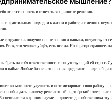
редпринимательское мышление?
ебя ответственность и отвечать за принятые решения.
о с инфантильным подходом к жизни и работе, а именно с неумен
тия.
ые сотрудники, получив новые знания и навыки, почувствуют с
. Риск, что человек уйдёт, есть всегда. Но гораздо страшнее, н
ы брать на себя ответственность и сопутствующий ей стресс. Су
к или в найме. Любые бизнес-отношения предстают в виде набора 
щет возможности улучшить и оптимизировать свою работу в наде
 не способна дать человеку релевантный партнёрский ответ, вели
R-специалиста в данном случае — донести до собственника эту