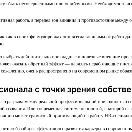
ут быть несовершенными или ошибочными. Необходимость испол
тивная работа, а передел зон влияния и противостояние между 
к как в своих формулировках они всегда зависимы от работодат
но.
о выбрать действительно прикладные и полезные внешние прогр
может оказать обратный эффект — навязать неработающие инстру
к сожалению, очень распространено на современном рынке образ
ионала с точки зрения собстве
ьного разрыва между реальной профессиональной пригодностью
 образования. Или современная система ценностей, в которой с
омпанию может грамотный принимающий на работу HR-специали
я считаю базой для эффективного развития карьеры в современно