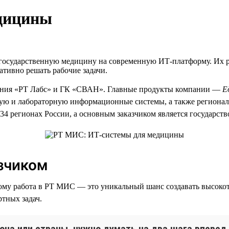
дицины
государственную медицину на современную ИТ-платформу. Их р
тивно решать рабочие задачи.
ния «РТ Лабс» и ГК «СВАН». Главные продукты компании —
Е
ую и лабораторную информационные системы, а также региона
4 регионах России, а основным заказчиком является государств
зчиком
ому работа в РТ МИС — это уникальный шанс создавать высоко
ртных задач.
она или страны, нужно думать на два шага вперед