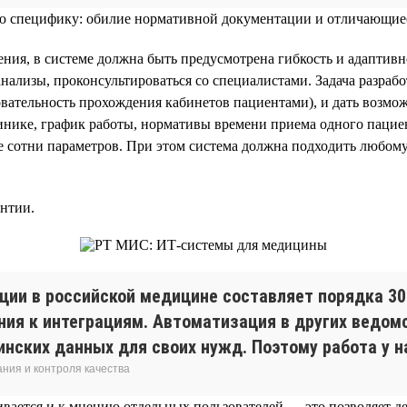
вою специфику: обилие нормативной документации и отличающиес
ния, в системе должна быть предусмотрена гибкость и адаптив
нализы, проконсультироваться со специалистами. Задача разраб
тельность прохождения кабинетов пациентами), и дать возможн
инике, график работы, нормативы времени приема одного пацие
ще сотни параметров. При этом система должна подходить любо
антии.
ии в российской медицине составляет порядка 30% 
ния к интеграциям. Автоматизация в других ведо
инских данных для своих нужд. Поэтому работа у на
ния и контроля качества
ивается и к мнению отдельных пользователей — это позволяет 