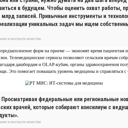
явиться в будущем. Чтобы оценить охват работы, пр
 1 млрд записей. Привычные инструменты и техноло
 реализации уникальных задач мы ищем собственн
ния и контроля качества
 предзаполнение форм на приеме — экономят время пациентам и
зни. Телемедицинские сервисы позволяют сельским врачам соб
лагодаря дашбордам и OLAP-кубам, органы здравоохранения пол
щи. Это помогает повышать уровень медицины и справляться с
. Просматривая федеральные или региональные нов
ельских врачей, которые собирают консилиум с вед
дукты».
ния и контроля качества