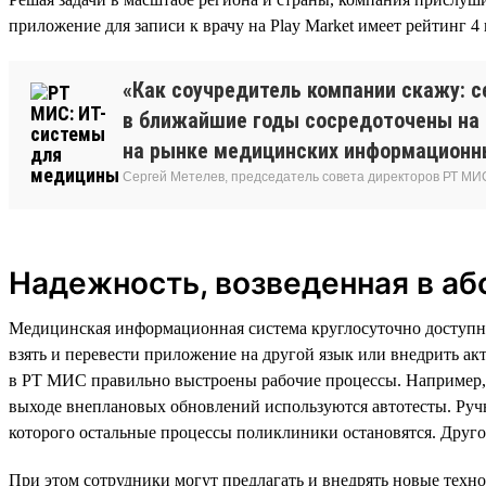
приложение для записи к врачу на Play Market имеет рейтинг 4 
«Как соучредитель компании скажу: с
в ближайшие годы сосредоточены на 
на рынке медицинских информационны
Сергей Метелев, председатель совета директоров РТ МИ
Надежность, возведенная в а
Медицинская информационная система круглосуточно доступна 
взять и перевести приложение на другой язык или внедрить а
в РТ МИС правильно выстроены рабочие процессы. Например, р
выходе внеплановых обновлений используются автотесты. Руч
которого остальные процессы поликлиники остановятся. Друго
При этом сотрудники могут предлагать и внедрять новые тех