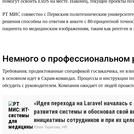
помогут освоить ExtJS на месте. Наконец, текущие проекты по
РТ МИС совместно с Пермским политехническим университето
решения способны по ответам в анкете с 80-процентной точно
пациента по медицинским изображениям, таким как рентген и 
Немного о профессиональном р
Требования, продиктованные спецификой госзаказчика, не вли
в основном идет в Скрам-командах. Процессы и инструкции по
обсудить с руководителем. Компания ожидает от людей проакти
«Идея перехода на Laravel началась 
развития системы и обосновал свой в
инициативы сотрудников и при их цел
Юлия Тарасова, HR