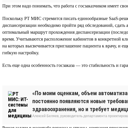
При этом надо понимать, что работа с госзаказчиком имеет с
Поскольку РТ МИС стремится писать единообразные SaaS-реше
диспансеризации необходимо пройти ряд обследований, сдать а
оптимальный маршрут прохождения диспансеризации (последова
время. Учитываются расположение кабинетов в конкретной кл
на которых высвечивается приглашение пациента к врачу, и е
гибкую настройку.
Есть еще одна особенность госзаказа — это стабильность и гар
«По моим оценкам, объем автоматизац
постоянно появляются новые требова
здравоохранения, но и требует медиц
Алексей Беляев, руководитель департамента проектирова
Решая задачи в масштабе региона и страны, компания прислуш